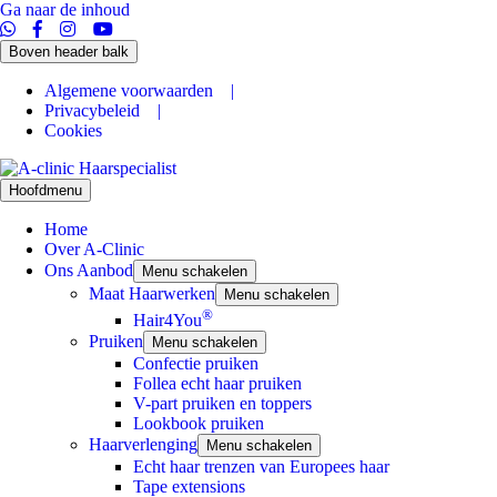
Ga naar de inhoud
Boven header balk
Algemene voorwaarden |
Privacybeleid |
Cookies
Hoofdmenu
Home
Over A-Clinic
Ons Aanbod
Menu schakelen
Maat Haarwerken
Menu schakelen
®
Hair4You
Pruiken
Menu schakelen
Confectie pruiken
Follea echt haar pruiken
V-part pruiken en toppers
Lookbook pruiken
Haarverlenging
Menu schakelen
Echt haar trenzen van Europees haar
Tape extensions