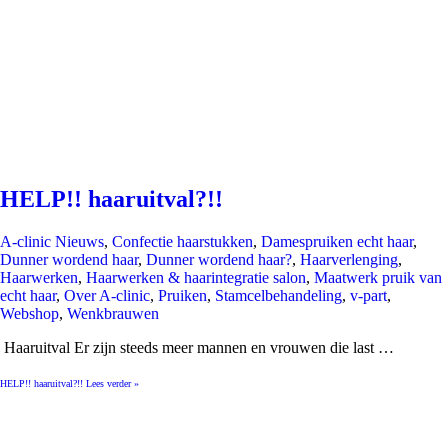
HELP!! haaruitval?!!
A-clinic Nieuws
,
Confectie haarstukken
,
Damespruiken echt haar
,
Dunner wordend haar
,
Dunner wordend haar?
,
Haarverlenging
,
Haarwerken
,
Haarwerken & haarintegratie salon
,
Maatwerk pruik van
echt haar
,
Over A-clinic
,
Pruiken
,
Stamcelbehandeling
,
v-part
,
Webshop
,
Wenkbrauwen
Haaruitval Er zijn steeds meer mannen en vrouwen die last …
HELP!! haaruitval?!!
Lees verder »