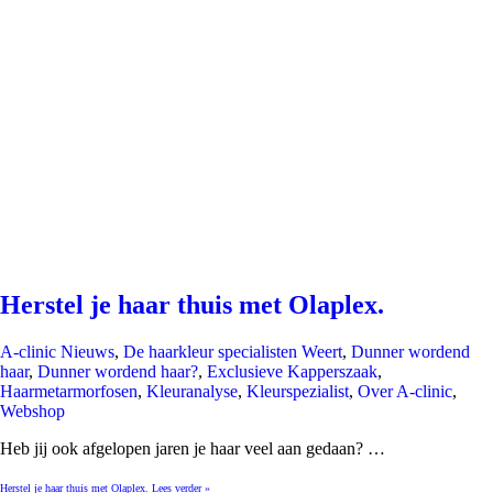
Herstel je haar thuis met Olaplex.
A-clinic Nieuws
,
De haarkleur specialisten Weert
,
Dunner wordend
haar
,
Dunner wordend haar?
,
Exclusieve Kapperszaak
,
Haarmetarmorfosen
,
Kleuranalyse
,
Kleurspezialist
,
Over A-clinic
,
Webshop
Heb jij ook afgelopen jaren je haar veel aan gedaan? …
Herstel je haar thuis met Olaplex.
Lees verder »