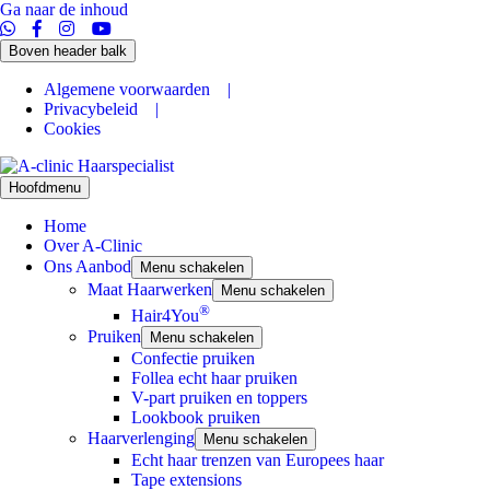
Ga naar de inhoud
Boven header balk
Algemene voorwaarden |
Privacybeleid |
Cookies
Hoofdmenu
Home
Over A-Clinic
Ons Aanbod
Menu schakelen
Maat Haarwerken
Menu schakelen
®
Hair4You
Pruiken
Menu schakelen
Confectie pruiken
Follea echt haar pruiken
V-part pruiken en toppers
Lookbook pruiken
Haarverlenging
Menu schakelen
Echt haar trenzen van Europees haar
Tape extensions