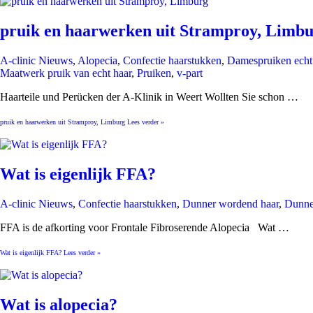
pruik en haarwerken uit Stramproy, Limb
A-clinic Nieuws
,
Alopecia
,
Confectie haarstukken
,
Damespruiken echt
Maatwerk pruik van echt haar
,
Pruiken
,
v-part
Haarteile und Perücken der A-Klinik in Weert Wollten Sie schon …
pruik en haarwerken uit Stramproy, Limburg
Lees verder »
Wat is eigenlijk FFA?
A-clinic Nieuws
,
Confectie haarstukken
,
Dunner wordend haar
,
Dunne
FFA is de afkorting voor Frontale Fibroserende Alopecia Wat …
Wat is eigenlijk FFA?
Lees verder »
Wat is alopecia?