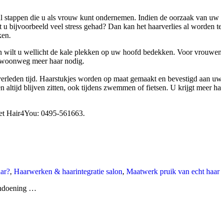
ntal stappen die u als vrouw kunt ondernemen. Indien de oorzaak van uw
u bijvoorbeeld veel stress gehad? Dan kan het haarverlies al worden 
ken.
 wilt u wellicht de kale plekken op uw hoofd bedekken. Voor vrouwen z
gewoonweg meer haar nodig.
rleden tijd. Haarstukjes worden op maat gemaakt en bevestigd aan uw 
tijd blijven zitten, ook tijdens zwemmen of fietsen. U krijgt meer haa
 met Hair4You: 0495-561663.
ar?
,
Haarwerken & haarintegratie salon
,
Maatwerk pruik van echt haar
aandoening …