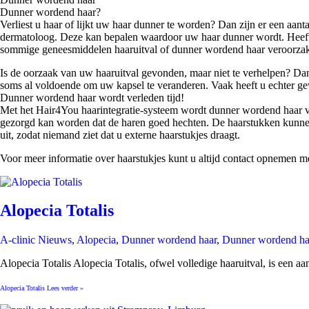
Dunner wordend haar?
Verliest u haar of lijkt uw haar dunner te worden? Dan zijn er een aa
dermatoloog. Deze kan bepalen waardoor uw haar dunner wordt. Heeft 
sommige geneesmiddelen haaruitval of dunner wordend haar veroorza
Is de oorzaak van uw haaruitval gevonden, maar niet te verhelpen? Dan
soms al voldoende om uw kapsel te veranderen. Vaak heeft u echter 
Dunner wordend haar wordt verleden tijd!
Met het Hair4You haarintegratie-systeem wordt dunner wordend haar ve
gezorgd kan worden dat de haren goed hechten. De haarstukken kunnen al
uit, zodat niemand ziet dat u externe haarstukjes draagt.
Voor meer informatie over haarstukjes kunt u altijd contact opnemen
Alopecia Totalis
A-clinic Nieuws
,
Alopecia
,
Dunner wordend haar
,
Dunner wordend ha
Alopecia Totalis Alopecia Totalis, ofwel volledige haaruitval, is een 
Alopecia Totalis
Lees verder »