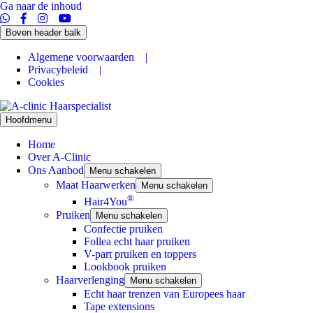
Ga naar de inhoud
Boven header balk
Algemene voorwaarden |
Privacybeleid |
Cookies
Hoofdmenu
Home
Over A-Clinic
Ons Aanbod
Menu schakelen
Maat Haarwerken
Menu schakelen
®
Hair4You
Pruiken
Menu schakelen
Confectie pruiken
Follea echt haar pruiken
V-part pruiken en toppers
Lookbook pruiken
Haarverlenging
Menu schakelen
Echt haar trenzen van Europees haar
Tape extensions