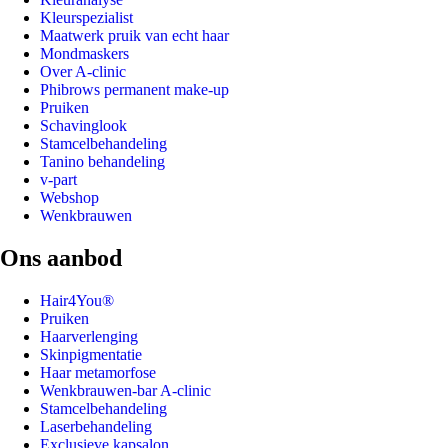
Kleurspezialist
Maatwerk pruik van echt haar
Mondmaskers
Over A-clinic
Phibrows permanent make-up
Pruiken
Schavinglook
Stamcelbehandeling
Tanino behandeling
v-part
Webshop
Wenkbrauwen
Ons aanbod
Hair4You®
Pruiken
Haarverlenging
Skinpigmentatie
Haar metamorfose
Wenkbrauwen-bar A-clinic
Stamcelbehandeling
Laserbehandeling
Exclusieve kapsalon